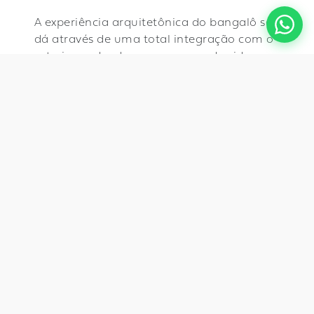
A experiência arquitetônica do bangalô se
dá através de uma total integração com o
exterior, rodeado por um pano de vidro o
ambiente elegante e minimalista é
inundado pela luz natural e interage em
todos os ângulos com o imponente jardim
do Palácio das Mangabeiras, na Capital
Mineira.
Utilizando de elementos atemporais como
a pedra sabão, a madeira e o couro,
priorizamos o conforto e abrimos espaço
para o bom design e arte que se
apresentam inclusive nos mobiliários,
Zanini de Zanini que recebem os visitantes
junto a lareira no louge e no jardim,
propiciando um charmoso espaço para
conversas e trocas enquanto é possível