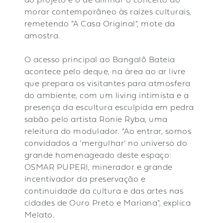
do projeto é o de alinhar o conceito do
morar contemporâneo às raízes culturais,
remetendo “A Casa Original”, mote da
amostra.
O acesso principal ao Bangalô Bateia
acontece pelo deque, na área ao ar livre
que prepara os visitantes para atmosfera
do ambiente, com um living intimista e a
presença da escultura esculpida em pedra
sabão pelo artista Ronie Ryba, uma
releitura do modulador. “Ao entrar, somos
convidados a ‘mergulhar’ no universo do
grande homenageado deste espaço:
OSMAR PUPERI, minerador e grande
incentivador da preservação e
continuidade da cultura e das artes nas
cidades de Ouro Preto e Mariana”, explica
Melato.