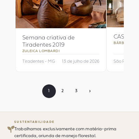
CASACOR 
Semana criativa de
BÁRBARA DUN
Tiradentes 2019
ZULEICA LOMBARDI
Tiradentes - MG
13 de julho de 2026
São Paulo - 
›
1
2
3
SUSTENTABILIDADE
Trabalhamos exclusivamente com matéria-prima
certificada, oriunda de manejo florestal.