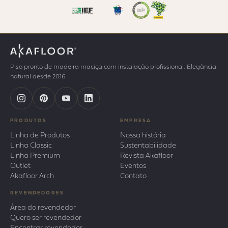
Piso pronto de madeira maciça com instalação profissional. Elegância
natural desde 2016.
PRODUTOS
EMPRESA
Linha de Produtos
Nossa história
Linha Classic
Sustentabilidade
Linha Premium
Revista Akafloor
Outlet
Eventos
Akafloor Arch
Contato
REVENDEDORES
Área do revendedor
Quero ser revendedor