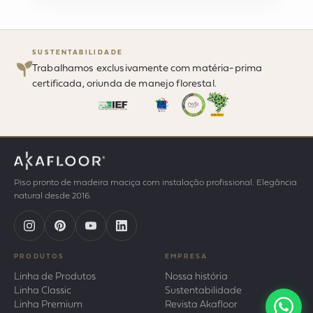
SUSTENTABILIDADE
Trabalhamos exclusivamente com matéria-prima
certificada, oriunda de manejo florestal.
Piso pronto de madeira maciça com instalação profissional. Elegância
natural desde 2016.
PRODUTOS
EMPRESA
Linha de Produtos
Nossa história
Linha Classic
Sustentabilidade
Linha Premium
Revista Akafloor