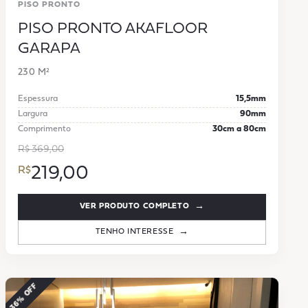
PISO PRONTO
PISO PRONTO AKAFLOOR
GARAPA
230 M²
Espessura
15,5mm
Largura
90mm
Comprimento
30cm a 80cm
R$ 369,00
219,00
VER PRODUTO COMPLETO
TENHO INTERESSE
−36% OFF