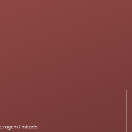
r
etragem limitada.