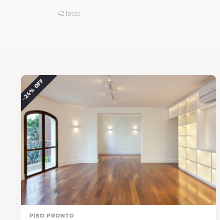
42 lotes
−24% OFF
PISO PRONTO