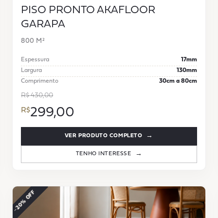
PISO PRONTO AKAFLOOR
GARAPA
800 M²
Espessura
17mm
Largura
130mm
Comprimento
30cm a 80cm
R$ 430,00
299,00
VER PRODUTO COMPLETO
TENHO INTERESSE
−20% OFF