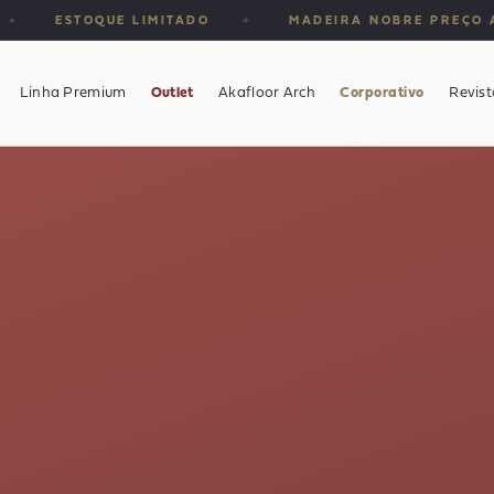
TADO
MADEIRA NOBRE PREÇO ACESSÍVEL
A
✦
✦
Linha Premium
Outlet
Akafloor Arch
Corporativo
Revist