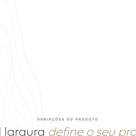
fornece o gabarito correto junto com o orçamento.
rais
×
Superfície plana e ne
dão profundidade
×
Réguas de PVC imitam 
o ambiente
×
O teto passa desperce
VARIAÇÕES DO PRODUTO
 largura
define o seu pro