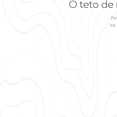
O teto de
Fo
Vai
01
O PERFIL
Perfil Bisotê que desenha o teto
As bordas das réguas são chanfradas em ângulo.
Instaladas lado a lado, formam um sulco em V —
uma grade de linhas de sombra suaves e paralelas