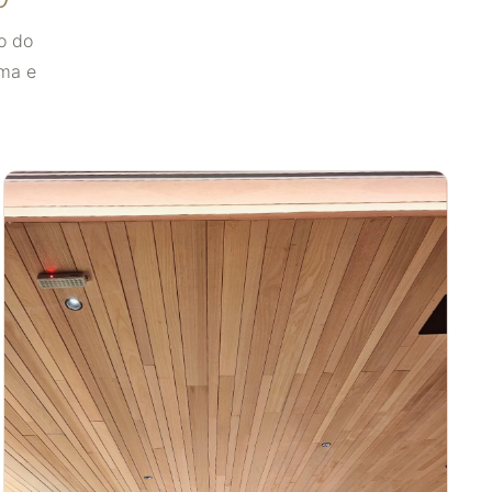
o do
lma e