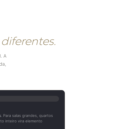
iferentes.
. A
da,
s
. Para salas grandes, quartos
to inteiro vira elemento
.