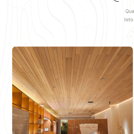
Qua
teto