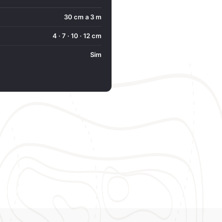
30 cm a 3 m
4 · 7 · 10 · 12 cm
Sim
ê?