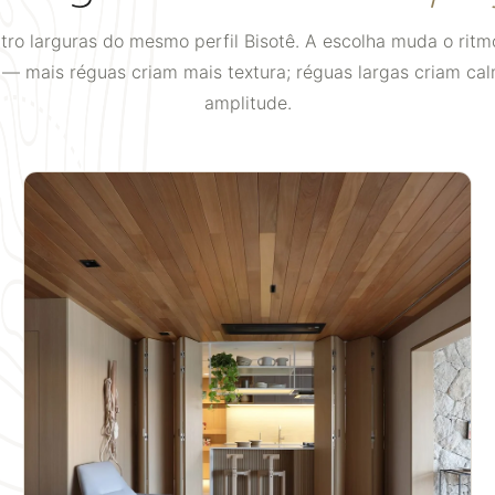
tro larguras do mesmo perfil Bisotê. A escolha muda o ritm
 — mais réguas criam mais textura; réguas largas criam ca
amplitude.