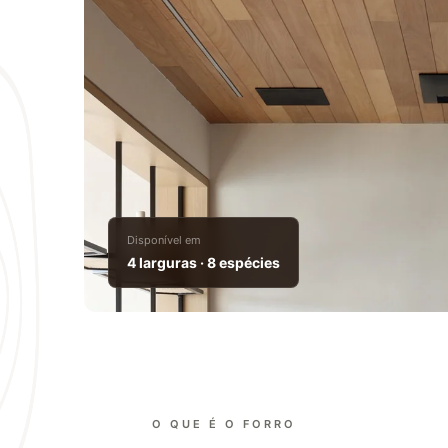
a
Disponível em
4 larguras · 8 espécies
O QUE É O FORRO