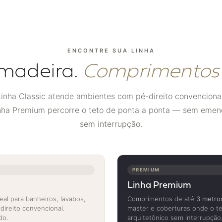
ENCONTRE SUA LINHA
madeira.
Comprimentos d
Linha Classic atende ambientes com pé-direito convencional
nha Premium percorre o teto de ponta a ponta — sem emen
sem interrupção.
PREMIUM
Linha Premium
deal para banheiros, lavabos,
Comprimentos de até
3 metro
ireito convencional.
master e coberturas onde o te
do.
arquitetônico sem interrupção