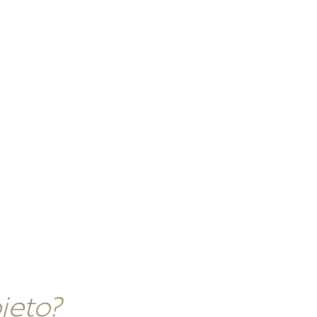
— o tom final é definido na obra.
utra, sem textura nem profundidade
a madeira, mas sem o veio e o calor reais
bido, sem participar do projeto
jeto?