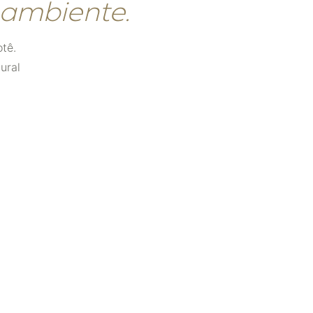
 ambiente.
tê.
ural
03
O ACABAMENTO
Madeira natural, acabamento em obra
O Forro chega em madeira natural, sem
acabamento de fábrica. Depois de instalado,
recebe o verniz ou o óleo escolhido para o projeto