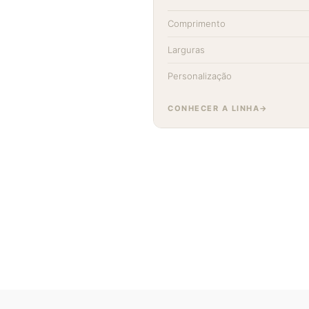
Comprimento
Larguras
Personalização
CONHECER A LINHA
ENCO
Qu