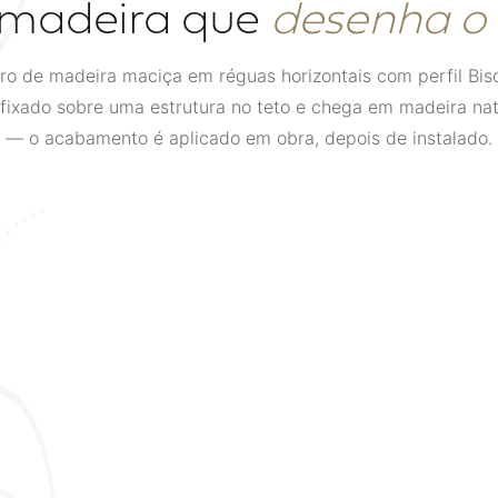
 madeira que
desenha o
rro de madeira maciça em réguas horizontais com perfil Biso
 fixado sobre uma estrutura no teto e chega em madeira nat
— o acabamento é aplicado em obra, depois de instalado.
02
A INSTALAÇÃO
Fixado sobre estrutura de barrotes
O forro é preso a uma estrutura de barrotes ou
perfis metálicos instalada na laje. O espaçamento
muda conforme a largura da régua — nosso time