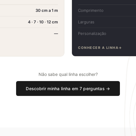
30 cm a 1 m
Comprimento
4 · 7 · 10 · 12 cm
Larguras
—
Personalização
CONHECER A LINHA
Não sabe qual linha escolher?
Descobrir minha linha em 7 perguntas →
NTRE SUA LINHA IDEAL
al linha Akafloor foi feita
para voc