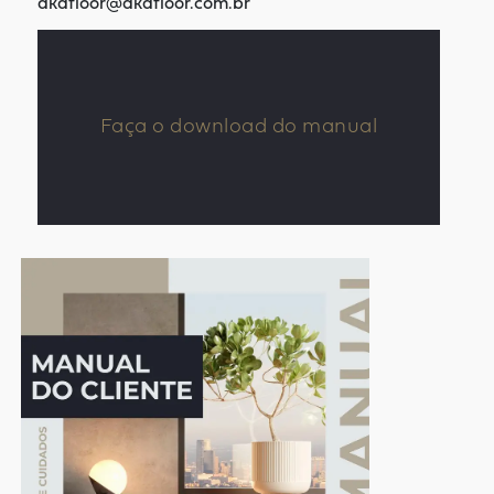
akafloor@akafloor.com.br
Faça o download do manual