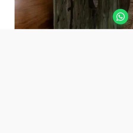
Pisos de Madeira: A
Escolha Natural para
o Design Biofílico
Os pisos de madeira são uma escolha
excelente para incorporar os princípios do