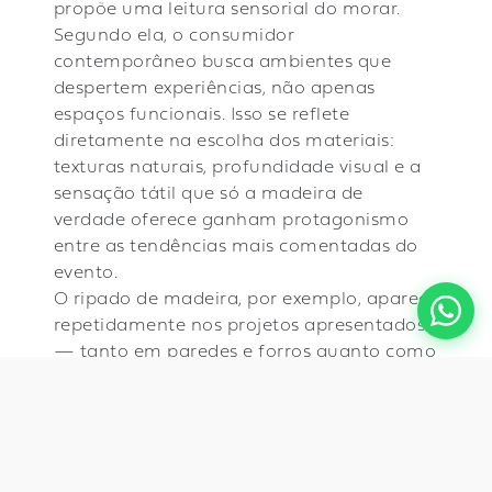
propõe uma leitura sensorial do morar.
Segundo ela, o consumidor
contemporâneo busca ambientes que
despertem experiências, não apenas
espaços funcionais. Isso se reflete
diretamente na escolha dos materiais:
texturas naturais, profundidade visual e a
sensação tátil que só a madeira de
verdade oferece ganham protagonismo
entre as tendências mais comentadas do
evento.
O ripado de madeira, por exemplo, aparece
repetidamente nos projetos apresentados
— tanto em paredes e forros quanto como
elemento de transição entre ambientes. A
versatilidade da madeira, que ora aquece
um espaço minimalista, ora adiciona
sofisticação a um ambiente mais eclético,
faz dela uma das linguagens visuais mais