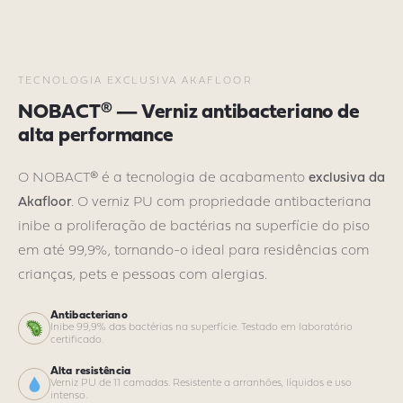
TECNOLOGIA EXCLUSIVA AKAFLOOR
NOBACT® — Verniz antibacteriano de
alta performance
O NOBACT® é a tecnologia de acabamento
exclusiva da
Akafloor
. O verniz PU com propriedade antibacteriana
inibe a proliferação de bactérias na superfície do piso
em até 99,9%, tornando-o ideal para residências com
crianças, pets e pessoas com alergias.
Antibacteriano
Inibe 99,9% das bactérias na superfície. Testado em laboratório
certificado.
Alta resistência
Verniz PU de 11 camadas. Resistente a arranhões, líquidos e uso
intenso.