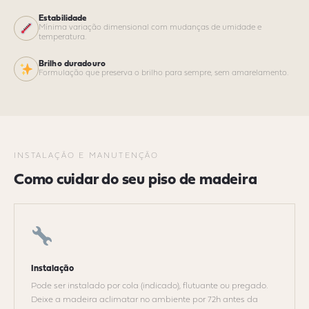
Estabilidade
Mínima variação dimensional com mudanças de umidade e
temperatura.
Brilho duradouro
Formulação que preserva o brilho para sempre, sem amarelamento.
INSTALAÇÃO E MANUTENÇÃO
Como cuidar do seu piso de madeira
Instalação
Pode ser instalado por cola (indicado), flutuante ou pregado.
Deixe a madeira aclimatar no ambiente por 72h antes da