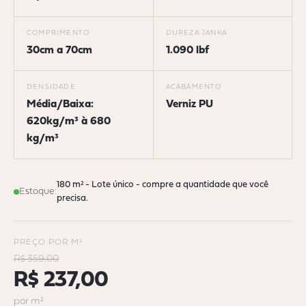
COMPRIMENTO
DUREZA JANKA
30cm a 70cm
1.090 lbf
DENSIDADE
ACABAMENTO
Média/Baixa:
Verniz PU
620kg/m³ à 680
kg/m³
180 m² - Lote único - compre a quantidade que você
Estoque:
precisa.
PREÇO POR M²
R$ 359,00
R$ 237,00
por m²