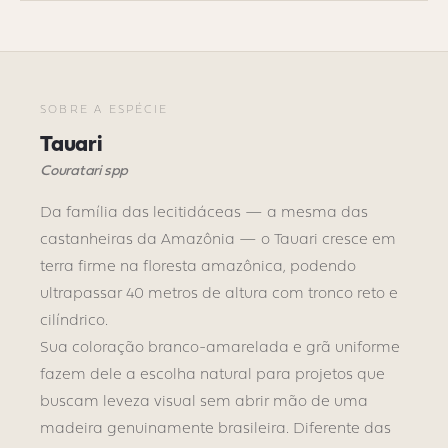
SOBRE A ESPÉCIE
Tauari
Couratari spp
Da família das lecitidáceas — a mesma das
castanheiras da Amazônia — o Tauari cresce em
terra firme na floresta amazônica, podendo
ultrapassar 40 metros de altura com tronco reto e
cilíndrico.
Sua coloração branco-amarelada e grã uniforme
fazem dele a escolha natural para projetos que
buscam leveza visual sem abrir mão de uma
madeira genuinamente brasileira. Diferente das