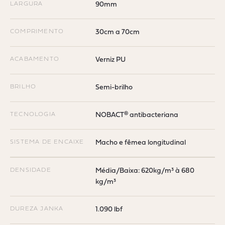
LARGURA
90mm
COMPRIMENTO
30cm a 70cm
ACABAMENTO
Verniz PU
BRILHO
Semi-brilho
TECNOLOGIA
NOBACT® antibacteriana
SISTEMA DE ENCAIXE
Macho e fêmea longitudinal
DENSIDADE
Média/Baixa: 620kg/m³ à 680
kg/m³
DUREZA JANKA
1.090 lbf