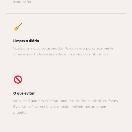
instalação.
Limpeza diária
Vassoura macia ou aspirador. Para úmido, pano levemente
umedecido. Evite excesso de água e produtos abrasivos.
O que evitar
Não use água em excesso, produtos ácidos ou alcalinos fortes.
Evite salto fino metálico e arrastar móveis pesados sem
protetor.