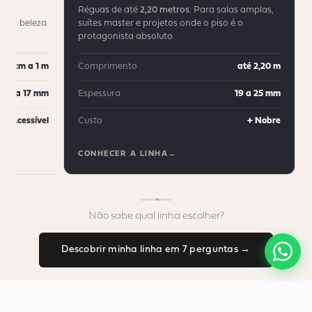
Réguas de até
2,20 metros
. Para salas amplas,
em a beleza
suítes master e projetos onde o piso é o
protagonista absoluto.
30 cm a 1 m
Comprimento
até 2,20 m
12 a 17 mm
Espessura
19 a 25 mm
+ Acessível
Custo
+ Nobre
CONHECER A LINHA
Não sabe qual linha escolher?
Descobrir minha linha em 7 perguntas →
ENCONTRE SUA LINHA IDEAL