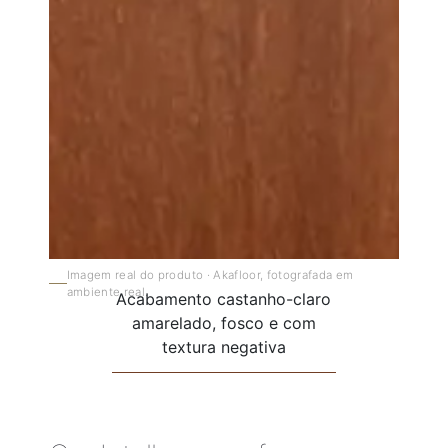
Imagem real do produto · Akafloor, fotografada em
ambiente real.
Acabamento castanho-claro
amarelado, fosco e com
textura negativa