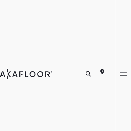
Coleção
NATURALE
Cumaru NATURALE
A linha Naturale homenageia as espécies