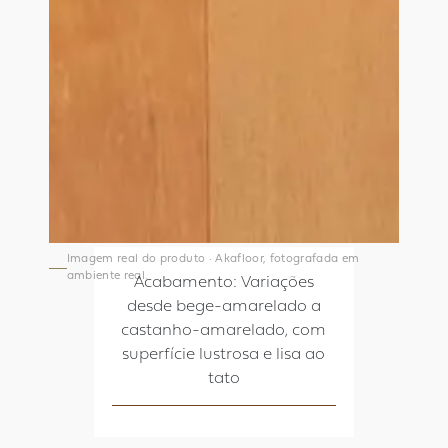
Imagem real do produto · Akafloor, fotografada em
ambiente real.
Acabamento: Variações
desde bege-amarelado a
castanho-amarelado, com
superfície lustrosa e lisa ao
tato