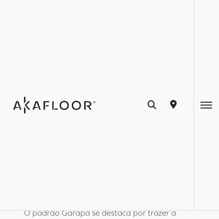
Coleção
Coleção
Coleção
TRADICIONAL
TRADICIONAL
TRADICIONAL
Garapa
Garapa
Garapa
O padrão Garapa se destaca por trazer a