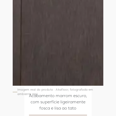
Imagem real do produto · Akafloor, fotografada em
ambiente real.
Acabamento marrom escuro,
com superfície ligeiramente
fosca e lisa ao tato