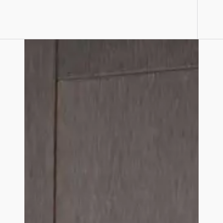
cores e padrões modernos e acabamento
fosco e liso ao toque.