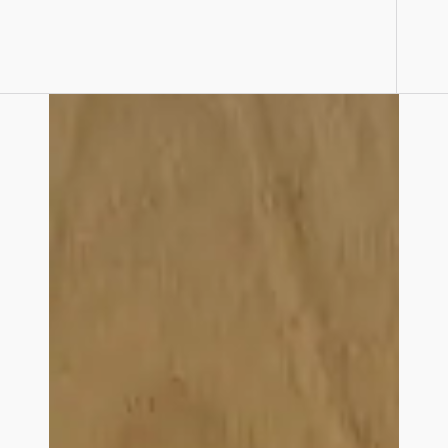
nativas do Brasil, em pisos que valorizam a
naturalidade da madeira, com acabamento
fosco e textura negativa