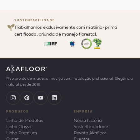
SUSTENTABILIDADE
Trabalhamos exclusivamente com matéria-prima
certificada, oriunda de manejo florestal.
Piso pronto de madeira maciça com instalação profissional. Elegância
natural desde 2016.
PRODUTOS
EMPRESA
Linha de Produtos
Nossa história
Linha Classic
Sustentabilidade
Linha Premium
Revista Akafloor
Outlet
Eventos