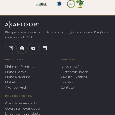
Piso pronto de madeira maciça com instalação profissional. Elegância
natural desde 2016.
PRODUTOS
EMPRESA
Linha de Produtos
Nossa história
Linha Classic
Sustentabilidade
Linha Premium
Revista Akafloor
Outlet
Eventos
Akafloor Arch
Contato
REVENDEDORES
Área do revendedor
Quero ser revendedor
Encontrar revendedor