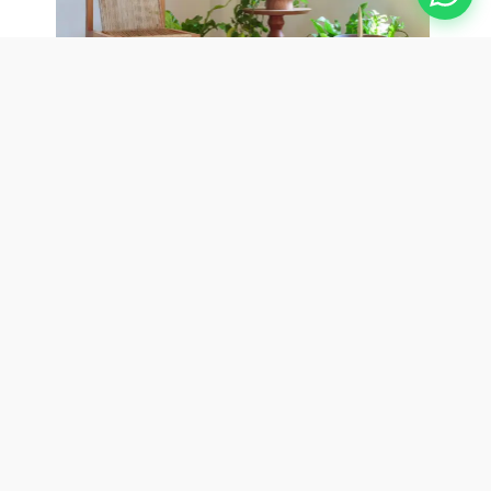
Madeira certificada: o
eixo entre estética e
responsabilidade
Um dos pilares do design biofílico é a