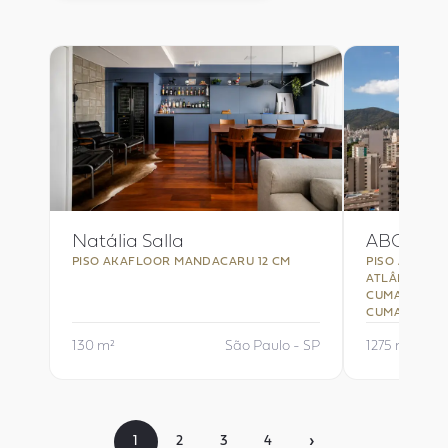
Natália Salla
ABC.Inc –
PISO AKAFLOOR MANDACARU 12 CM
PISO AKAFL
ATLÂNTICA 1
CUMARU | RI
CUMARU
130 m²
São Paulo - SP
1275 m²
›
1
2
3
4