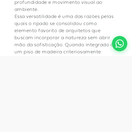
profundidade e movimento visual ao
ambiente.
Essa versatilidade é uma das razões pelas
quais o ripado se consolidou como
elemento favorito de arquitetos que
buscam incorporar a natureza sem abrir
mão da sofisticação. Quando integrado a
um piso de madeira criteriosamente
escolhido, o resultado é um conjunto
coeso, envolvente e com personalidade
inconfundível — um espaço que convida à
permanência.
Cumaru e Tauari: a
biodiversidade
brasileira a serviço do
design