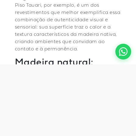
Piso Tauari, por exemplo, é um dos
revestimentos que melhor exemplifica essa
combinação de autenticidade visual e
sensorial: sua superfície traz o calor e a
textura característicos da madeira nativa,
criando ambientes que convidam ao
contato e à permanência.
Madeira natural:
sustentabilidade que
se vê e se sente
Outro tema que dominou as discussões na
Expo Revestir 2026 foi a sustentabilidade
— não como discurso, mas como requisito
de projeto. O público de alto padrão está
cada vez mais atento à origem dos
materiais e ao impacto ambiental das suas