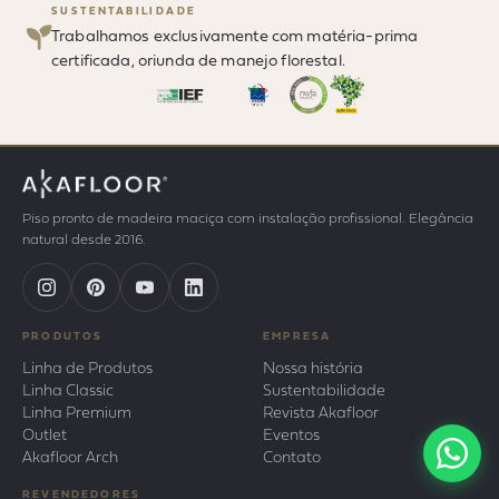
SUSTENTABILIDADE
Trabalhamos exclusivamente com matéria-prima
certificada, oriunda de manejo florestal.
Piso pronto de madeira maciça com instalação profissional. Elegância
natural desde 2016.
PRODUTOS
EMPRESA
Linha de Produtos
Nossa história
Linha Classic
Sustentabilidade
Linha Premium
Revista Akafloor
Outlet
Eventos
Akafloor Arch
Contato
REVENDEDORES