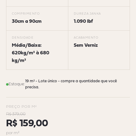
COMPRIMENTO
DUREZA JANKA
30cm a 90cm
1.090 lbf
DENSIDADE
ACABAMENTO
Média/Baixa:
Sem Verniz
620kg/m³ à 680
kg/m³
19 m² - Lote único - compre a quantidade que você
Estoque:
precisa.
PREÇO POR M²
R$ 379,00
R$ 159,00
por m²