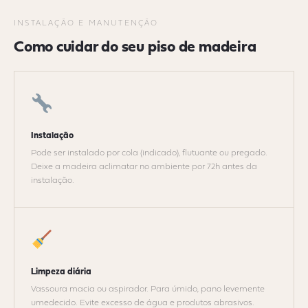
INSTALAÇÃO E MANUTENÇÃO
Como cuidar do seu piso de madeira
Instalação
Pode ser instalado por cola (indicado), flutuante ou pregado.
Deixe a madeira aclimatar no ambiente por 72h antes da
instalação.
Limpeza diária
Vassoura macia ou aspirador. Para úmido, pano levemente
umedecido. Evite excesso de água e produtos abrasivos.