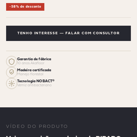
−58% de desconto
TENHO INTERESSE — FALAR COM CONSULTOR
Garantia de fábrica
10 anos Akafloor
Madeira certificada
Manejo florestal
Tecnologia NOBACT®
Verniz antibacteriano
VÍDEO DO PRODUTO