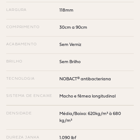
LARGURA
118mm
COMPRIMENTO
30cm a 90cm
ACABAMENTO
Sem Verniz
BRILHO
Sem Brilho
TECNOLOGIA
NOBACT® antibacteriana
SISTEMA DE ENCAIXE
Macho e fêmea longitudinal
DENSIDADE
Média/Baixa: 620kg/m³ à 680
kg/m³
DUREZA JANKA
1.090 lbf