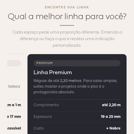
ENCONTRE SUA LINHA
Qual a melhor linha
para você?
Cada espaço pede uma proporção diferente. Entenda a
diferença ou faça o quiz e receba uma indicação
personalizada.
PREMIUM
Linha Premium
Réguas de até
2,20 metros
. Para salas amplas,
em a beleza
suítes master e projetos onde o piso é o
protagonista absoluto.
30 cm a 1 m
Comprimento
até 2,20 m
12 a 17 mm
Espessura
19 a 25 mm
+ Acessível
Custo
+ Nobre