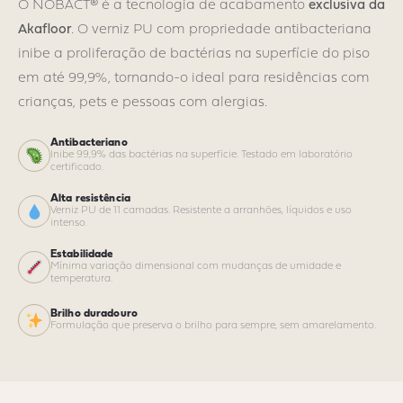
O NOBACT® é a tecnologia de acabamento
exclusiva da
Akafloor
. O verniz PU com propriedade antibacteriana
inibe a proliferação de bactérias na superfície do piso
em até 99,9%, tornando-o ideal para residências com
crianças, pets e pessoas com alergias.
Antibacteriano
Inibe 99,9% das bactérias na superfície. Testado em laboratório
certificado.
Alta resistência
Verniz PU de 11 camadas. Resistente a arranhões, líquidos e uso
intenso.
Estabilidade
Mínima variação dimensional com mudanças de umidade e
temperatura.
Brilho duradouro
Formulação que preserva o brilho para sempre, sem amarelamento.