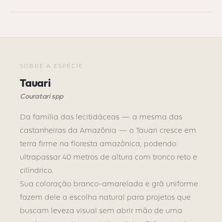
SOBRE A ESPÉCIE
Tauari
Couratari spp
Da família das lecitidáceas — a mesma das
castanheiras da Amazônia — o Tauari cresce em
terra firme na floresta amazônica, podendo
ultrapassar 40 metros de altura com tronco reto e
cilíndrico.
Sua coloração branco-amarelada e grã uniforme
fazem dele a escolha natural para projetos que
buscam leveza visual sem abrir mão de uma