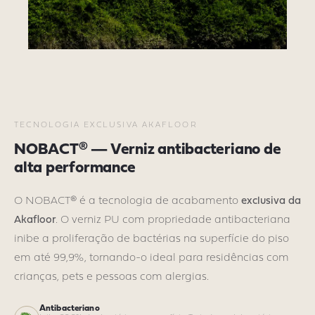
TECNOLOGIA EXCLUSIVA AKAFLOOR
NOBACT® — Verniz antibacteriano de
alta performance
O NOBACT® é a tecnologia de acabamento
exclusiva da
Akafloor
. O verniz PU com propriedade antibacteriana
inibe a proliferação de bactérias na superfície do piso
em até 99,9%, tornando-o ideal para residências com
crianças, pets e pessoas com alergias.
Antibacteriano