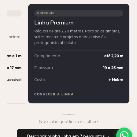
PREMIUM
Linha Premium
Réguas de até
2,20 metros
. Para salas amplas,
em a beleza
suítes master e projetos onde o piso é o
protagonista absoluto.
30 cm a 1 m
Comprimento
até 2,20 m
12 a 17 mm
Espessura
19 a 25 mm
+ Acessível
Custo
+ Nobre
CONHECER A LINHA
Não sabe qual linha escolher?
Descobrir minha linha em 7 perguntas →