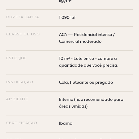
kg/m³
DUREZA JANKA
1.090 lbf
CLASSE DE USO
AC4 — Residencial intenso /
Comercial moderado
ESTOQUE
10 m² - Lote único - compre a
quantidade que você precisa.
INSTALAÇÃO
Cola, flutuante ou pregado
AMBIENTE
Interno (não recomendado para
áreas úmidas)
CERTIFICAÇÃO
Ibama