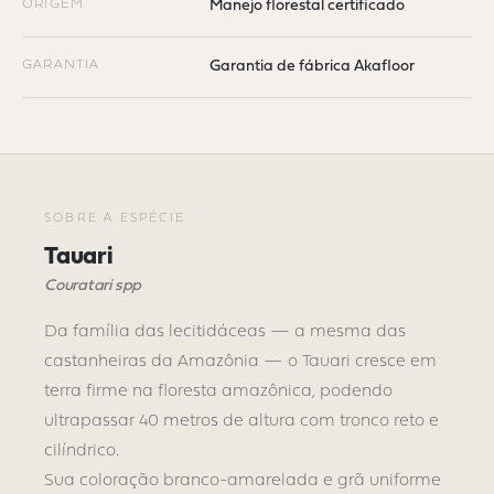
ORIGEM
Manejo florestal certificado
GARANTIA
Garantia de fábrica Akafloor
SOBRE A ESPÉCIE
Tauari
Couratari spp
Da família das lecitidáceas — a mesma das
castanheiras da Amazônia — o Tauari cresce em
terra firme na floresta amazônica, podendo
ultrapassar 40 metros de altura com tronco reto e
cilíndrico.
Sua coloração branco-amarelada e grã uniforme