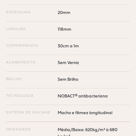
ESPESSURA
20mm
LARGURA
118mm
COMPRIMENTO
30cm a 1m
ACABAMENTO
Sem Verniz
BRILHO
Sem Brilho
TECNOLOGIA
NOBACT® antibacteriana
SISTEMA DE ENCAIXE
Macho e fêmea longitudinal
DENSIDADE
Média/Baixa: 620kg/m³ à 680