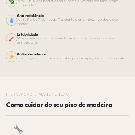
Inibe 99,9% das bactérias na superfície. Testado em laboratório
certificado.
Alta resistência
Verniz PU de 11 camadas. Resistente a arranhões, líquidos e uso
intenso.
Estabilidade
Mínima variação dimensional com mudanças de umidade e
temperatura.
Brilho duradouro
Formulação que preserva o brilho para sempre, sem amarelamento.
INSTALAÇÃO E MANUTENÇÃO
Como cuidar do seu piso de madeira