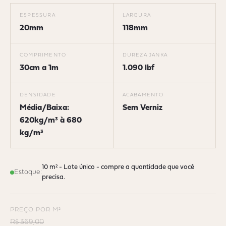
ESPESSURA
LARGURA
20mm
118mm
COMPRIMENTO
DUREZA JANKA
30cm a 1m
1.090 lbf
DENSIDADE
ACABAMENTO
Média/Baixa:
Sem Verniz
620kg/m³ à 680
kg/m³
10 m² - Lote único - compre a quantidade que você
Estoque:
precisa.
PREÇO POR M²
R$ 369,00