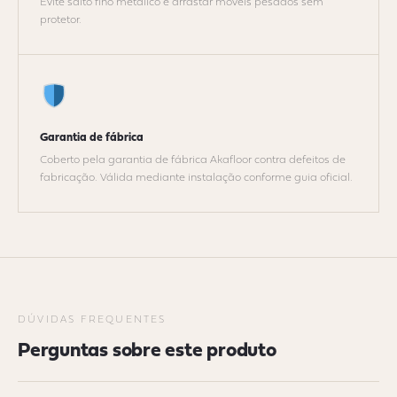
Evite salto fino metálico e arrastar móveis pesados sem
protetor.
Garantia de fábrica
Coberto pela garantia de fábrica Akafloor contra defeitos de
fabricação. Válida mediante instalação conforme guia oficial.
DÚVIDAS FREQUENTES
Perguntas sobre este produto