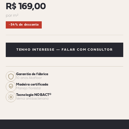
R$ 169,00
por m²
−54% de desconto
TENHO INTERESSE — FALAR COM CONSULTOR
Garantia de fábrica
10 anos Akafloor
Madeira certificada
Manejo florestal
Tecnologia NOBACT®
Verniz antibacteriano