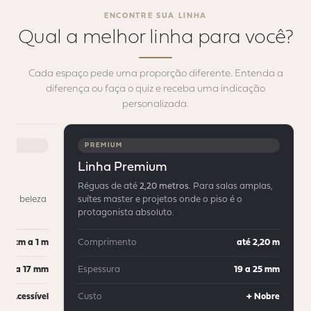
ENCONTRE SUA LINHA
Qual a melhor linha
para você?
Cada espaço pede uma proporção diferente. Entenda a
diferença ou faça o quiz e receba uma indicação
personalizada.
PREMIUM
Linha Premium
Réguas de até
2,20 metros
. Para salas amplas,
em a beleza
suítes master e projetos onde o piso é o
protagonista absoluto.
30 cm a 1 m
Comprimento
até 2,20 m
12 a 17 mm
Espessura
19 a 25 mm
+ Acessível
Custo
+ Nobre