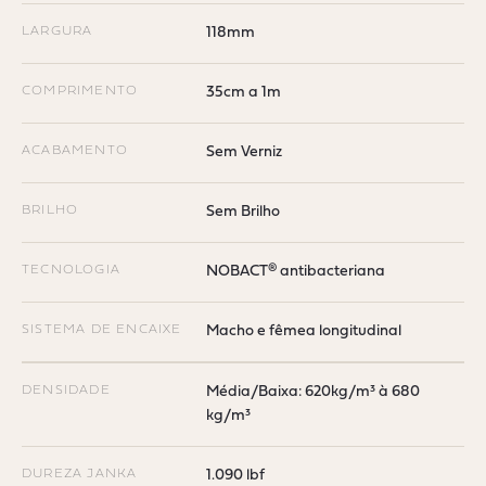
LARGURA
118mm
COMPRIMENTO
35cm a 1m
ACABAMENTO
Sem Verniz
BRILHO
Sem Brilho
TECNOLOGIA
NOBACT® antibacteriana
SISTEMA DE ENCAIXE
Macho e fêmea longitudinal
DENSIDADE
Média/Baixa: 620kg/m³ à 680
kg/m³
DUREZA JANKA
1.090 lbf