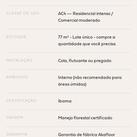
CLASSE DE USO
AC4 — Residencial intenso /
Comercial moderado
ESTOQUE
77 m² - Lote único - compre a
quantidade que você precisa.
INSTALAÇÃO
Cola, flutuante ou pregado
AMBIENTE
Interno (não recomendado para
áreas úmidas)
CERTIFICAÇÃO
Ibama
ORIGEM
Manejo florestal certificado
GARANTIA
Garantia de fábrica Akafloor