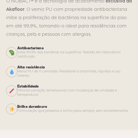
O NOBACT® é a tecnologia de acabamento
exclusiva da
Akafloor
. O verniz PU com propriedade antibacteriana
inibe a proliferação de bactérias na superfície do piso
em até 99,9%, tornando-o ideal para residências com
crianças, pets e pessoas com alergias.
Antibacteriano
Inibe 99,9% das bactérias na superfície. Testado em laboratório
certificado.
Alta resistência
Verniz PU de 11 camadas. Resistente a arranhões, líquidos e uso
intenso.
Estabilidade
Mínima variação dimensional com mudanças de umidade e
temperatura.
Brilho duradouro
Formulação que preserva o brilho para sempre, sem amarelamento.