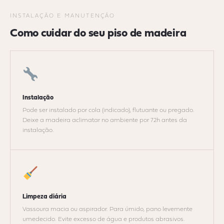
INSTALAÇÃO E MANUTENÇÃO
Como cuidar do seu piso de madeira
Instalação
Pode ser instalado por cola (indicado), flutuante ou pregado.
Deixe a madeira aclimatar no ambiente por 72h antes da
instalação.
Limpeza diária
Vassoura macia ou aspirador. Para úmido, pano levemente
umedecido. Evite excesso de água e produtos abrasivos.