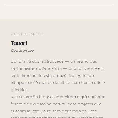
SOBRE A ESPÉCIE
Tauari
Couratari spp
Da família das lecitidáceas — a mesma das
castanheiras da Amazônia — o Tauari cresce em
terra firme na floresta amazônica, podendo
ultrapassar 40 metros de altura com tronco reto e
cilíndrico.
Sua coloração branco-amarelada e grã uniforme
fazem dele a escolha natural para projetos que
buscam leveza visual sem abrir mão de uma