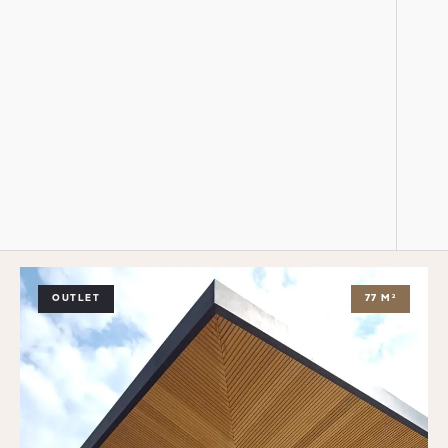
OUTLET
77 M²