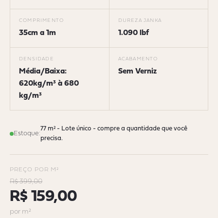
COMPRIMENTO
DUREZA JANKA
35cm a 1m
1.090 lbf
DENSIDADE
ACABAMENTO
Média/Baixa:
Sem Verniz
620kg/m³ à 680
kg/m³
77 m² - Lote único - compre a quantidade que você
Estoque:
precisa.
PREÇO POR M²
R$ 399,00
R$ 159,00
por m²