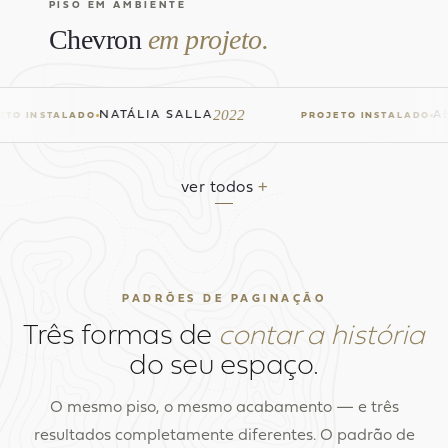
PISO EM AMBIENTE
Chevron
em projeto.
2022
NATÁLIA SALLA
AB
TO INSTALADO
PROJETO INSTALADO
NATÁLIA SALLA
ABC.INC 
PROJETO INSTALADO · 2022
PROJETO I
ver todos
+
PADRÕES DE PAGINAÇÃO
Três formas de
contar a história
do seu espaço.
O mesmo piso, o mesmo acabamento — e três
resultados completamente diferentes. O padrão de