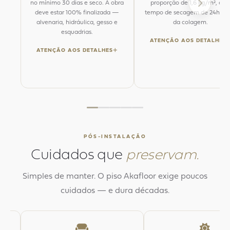
no mínimo 30 dias e seco. A obra
proporção de 1,6 kg/m², co
deve estar 100% finalizada —
tempo de secagem de 24h an
alvenaria, hidráulica, gesso e
da colagem.
esquadrias.
ATENÇÃO AOS DETALHES
ATENÇÃO AOS DETALHES
PÓS-INSTALAÇÃO
Cuidados que
preservam.
Simples de manter. O piso Akafloor exige poucos
cuidados — e dura décadas.