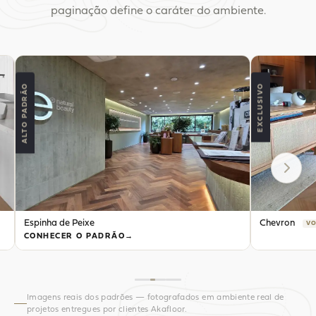
paginação define o caráter do ambiente.
ALTO PADRÃO
EXCLUSIVO
Espinha de Peixe
Chevron
VO
CONHECER O PADRÃO
Imagens reais dos padrões — fotografados em ambiente real de
projetos entregues por clientes Akafloor.