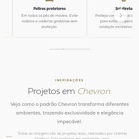
Feltros protetores
Sol direto
 e
Em todos os pés de móveis. Evite
Proteja com cortinas ou p
rodízios e cadeiras giratórias sem
para evitar empename
proteção.
oxidação excessiva do v
INSPIRAÇÕES
Projetos em
Chevron.
Veja como o padrão Chevron transforma diferentes
ambientes, trazendo exclusividade e elegância
impecável.
Todas as imagens são de projetos reais, realizados por clientes