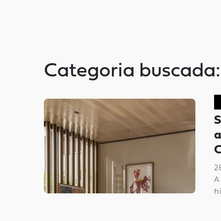
Categoria buscada:
S
a
2
A
hi